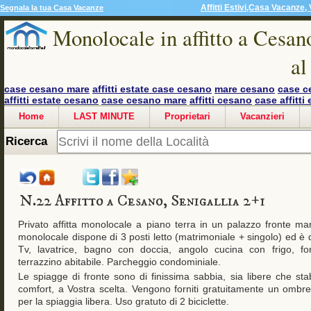
Affitti Estivi,Casa Vacanze, 
Segnala la tua Casa Vacanze
Monolocale in affitto a Cesano
al
case cesano mare
affitti estate case cesano
mare cesano
case c
affitti estate cesano
case cesano mare
affitti cesano
case affitti 
Home
LAST MINUTE
Proprietari
Vacanzieri
Ricerca
N.22 Affitto a Cesano, Senigallia 2+1
Privato affitta monolocale a piano terra in un palazzo fronte mar
monolocale dispone di 3 posti letto (matrimoniale + singolo) ed è d
Tv, lavatrice, bagno con doccia, angolo cucina con frigo, for
terrazzino abitabile. Parcheggio condominiale.
Le spiagge di fronte sono di finissima sabbia, sia libere che stabil
comfort, a Vostra scelta. Vengono forniti gratuitamente un ombrell
per la spiaggia libera. Uso gratuto di 2 biciclette.