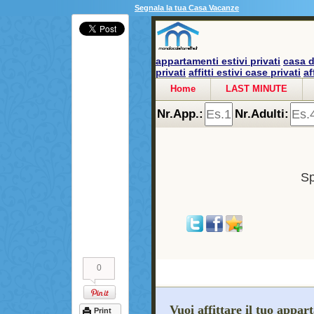
Segnala la tua Casa Vacanze
appartamenti estivi privati
casa d
privati
affitti estivi case privati
af
Home
LAST MINUTE
Nr.App.:
Nr.Adulti:
Sp
0
Vuoi affittare il tuo appa
Print