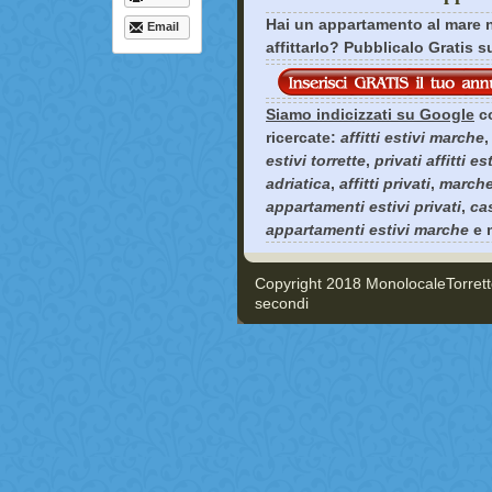
Hai un appartamento al mare n
Email
affittarlo? Pubblicalo Gratis s
Siamo indicizzati su Google
co
ricercate:
affitti estivi marche
estivi torrette
,
privati affitti es
adriatica
,
affitti privati
,
marche 
appartamenti estivi privati
,
ca
appartamenti estivi marche
e m
Copyright 2018 MonolocaleTorre
secondi