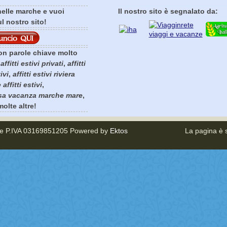
elle marche e vuoi
Il nostro sito è segnalato da:
ul nostro sito!
n parole chiave molto
,
affitti estivi privati
,
affitti
tivi
,
affitti estivi riviera
affitti estivi
,
sa vacanza marche mare
,
olte altre!
tte P.IVA 03169851205 Powered by
Ektos
La pagina è 