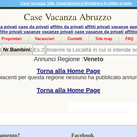
Case Vacanza, Ville, Appartamenri e Residence in Affitto in Italia
Case Vacanza Abruzzo
a privati
case da privati
affitto da privati
affitti privati vacanze
app
fitto privati vacanze
vacanze privati
case vacanze da privati
affitt
Proprietari
Vacanzieri
Contatti
Site map
FAQ
Nr.Bambini:
Annunci Regione :
Veneto
Torna alla Home Page
iacenti per questa regione nessuno ha pubblicato annun
Torna alla Home Page
rtamento?
Facebook