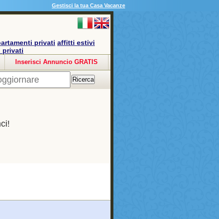
Gestisci la tua Casa Vacanze
artamenti privati
affitti estivi
o privati
Inserisci Annuncio GRATIS
ci!