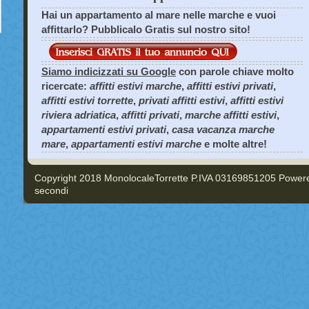
Hai un appartamento al mare nelle marche e vuoi
affittarlo? Pubblicalo Gratis sul nostro sito!
Siamo indicizzati su Google
con parole chiave molto
ricercate:
affitti estivi marche
,
affitti estivi privati
,
affitti estivi torrette
,
privati affitti estivi
,
affitti estivi
riviera adriatica
,
affitti privati
,
marche affitti estivi
,
appartamenti estivi privati
,
casa vacanza marche
mare
,
appartamenti estivi marche
e molte altre!
Copyright 2018 MonolocaleTorrette P.IVA 03169851205 Powe
secondi