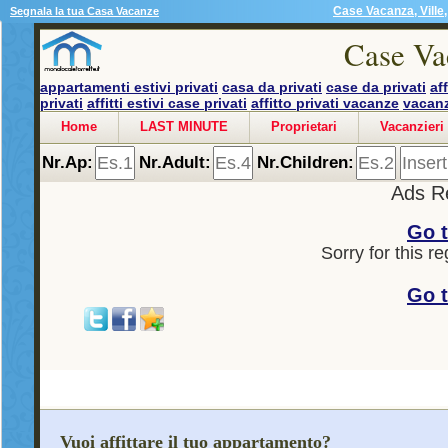
Case Vacanza, Ville,
Segnala la tua Casa Vacanze
Case Va
appartamenti estivi privati
casa da privati
case da privati
af
privati
affitti estivi case privati
affitto privati vacanze
vacanz
Home
LAST MINUTE
Proprietari
Vacanzieri
Nr.Ap:
Nr.Adult:
Nr.Children:
Ads R
Go 
Sorry for this r
Go 
Vuoi affittare il tuo appartamento?