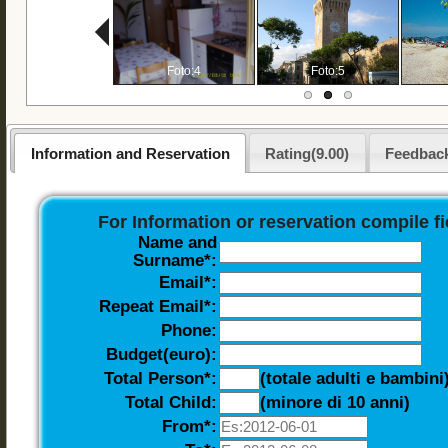
Foto:3
Foto:4
Foto:5
Information and Reservation
Rating(9.00)
Feedback
For Information or reservation compile f
Name and
Surname*:
Email*:
Repeat Email*:
Phone:
Budget(euro):
Total Person*:
(totale adulti e bambini
Total Child:
(minore di 10 anni)
From*: