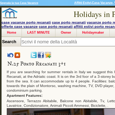
Affitti Estivi,Casa Vacanze, 
Segnala la tua Casa Vacanze
Holidays in 
case vacanze porto recanati
case porto recanati
vacanze porto r
offerte case vacanze
case porto recanati
affitti estivi porto recan
Home
LAST MINUTE
Owner
Holidaymaker
Search
N.25 Porto Recanati 3+1
If you are searching for summer rentals in Italy we suggest this 
Recanati, at the Adriatic coast. It is on the 3rd foor of a 3-storey b
from the sea. It can accommodate up to 4 people. Facilities: bal
towards the plain of Montorso, washing machine, TV, DVD player, a
condominium parking.
Apartment Features:
Ascensore, Terrazzo Abitabile, Balcone non Abitabile, Tv, Let
Lavatrice, Condizionatore, Animali Piccoli Ammessi, Biciclette, .
offerte-affitti-porto-recanati